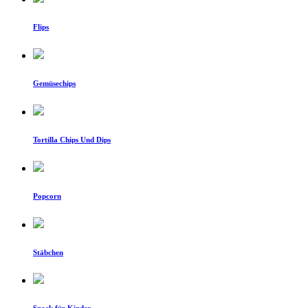
Flips
Gemüsechips
Tortilla Chips Und Dips
Popcorn
Stäbchen