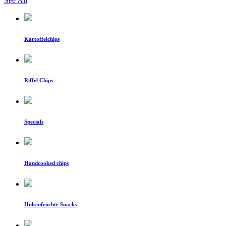
See All
Kartoffelchips
Riffel Chips
Specials
Handcooked chips
Hülsenfrüchte Snacks