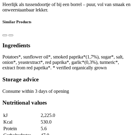
Heerlijk als tussendoortje of bij een borrel – puur, vol van smaak en
onweerstaanbaar lekker.
Similar Products
Ingredients
Potatoes*, sunflower oil*, smoked paprika*(1,7%), sugar*, salt,
onion*, yeastextract*, red paprika*, garlic*(0,3%), turmeric*,
extract from red paprika*. * verified organically grown
Storage advice
Consume within 3 days of opening
Nutritional values
kJ
2,225.0
Kcal
530.0
Protein
5.6