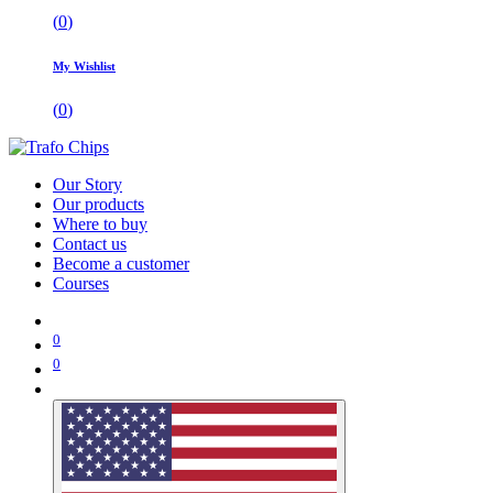
(
0
)
My Wishlist
(
0
)
Our Story
Our products
Where to buy
Contact us
Become a customer
Courses
0
0