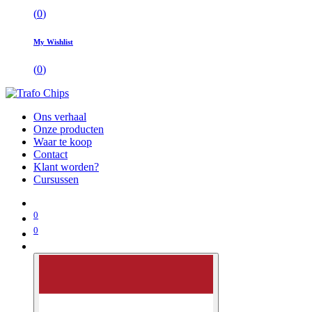
(
0
)
My Wishlist
(
0
)
Ons verhaal
Onze producten
Waar te koop
Contact
Klant worden?
Cursussen
0
0