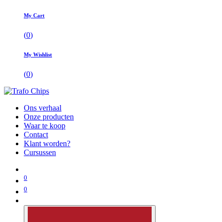
My Cart
(
0
)
My Wishlist
(
0
)
Ons verhaal
Onze producten
Waar te koop
Contact
Klant worden?
Cursussen
0
0