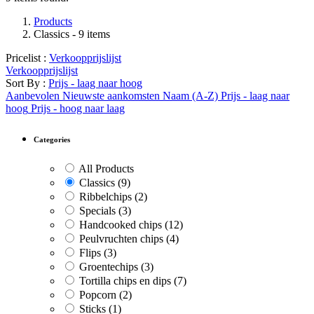
Products
Classics
- 9 items
Pricelist :
Verkoopprijslijst
Verkoopprijslijst
Sort By :
Prijs - laag naar hoog
Aanbevolen
Nieuwste aankomsten
Naam (A-Z)
Prijs - laag naar
hoog
Prijs - hoog naar laag
Categories
All Products
Classics
(9)
Ribbelchips
(2)
Specials
(3)
Handcooked chips
(12)
Peulvruchten chips
(4)
Flips
(3)
Groentechips
(3)
Tortilla chips en dips
(7)
Popcorn
(2)
Sticks
(1)