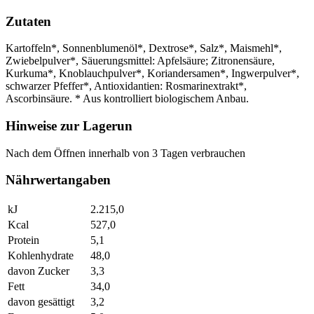
Zutaten
Kartoffeln*, Sonnenblumenöl*, Dextrose*, Salz*, Maismehl*,
Zwiebelpulver*, Säuerungsmittel: Apfelsäure; Zitronensäure,
Kurkuma*, Knoblauchpulver*, Koriandersamen*, Ingwerpulver*,
schwarzer Pfeffer*, Antioxidantien: Rosmarinextrakt*,
Ascorbinsäure. * Aus kontrolliert biologischem Anbau.
Hinweise zur Lagerun
Nach dem Öffnen innerhalb von 3 Tagen verbrauchen
Nährwertangaben
kJ
2.215,0
Kcal
527,0
Protein
5,1
Kohlenhydrate
48,0
davon Zucker
3,3
Fett
34,0
davon gesättigt
3,2