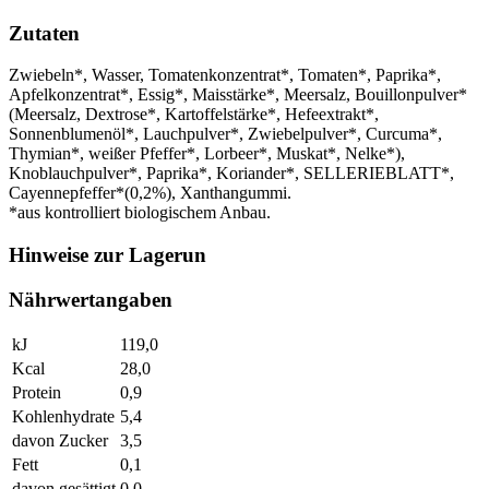
Zutaten
Zwiebeln*, Wasser, Tomatenkonzentrat*, Tomaten*, Paprika*,
Apfelkonzentrat*, Essig*, Maisstärke*, Meersalz, Bouillonpulver*
(Meersalz, Dextrose*, Kartoffelstärke*, Hefeextrakt*,
Sonnenblumenöl*, Lauchpulver*, Zwiebelpulver*, Curcuma*,
Thymian*, weißer Pfeffer*, Lorbeer*, Muskat*, Nelke*),
Knoblauchpulver*, Paprika*, Koriander*, SELLERIEBLATT*,
Cayennepfeffer*(0,2%), Xanthangummi.
*aus kontrolliert biologischem Anbau.
Hinweise zur Lagerun
Nährwertangaben
kJ
119,0
Kcal
28,0
Protein
0,9
Kohlenhydrate
5,4
davon Zucker
3,5
Fett
0,1
davon gesättigt
0,0