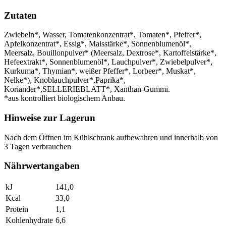
Zutaten
Zwiebeln*, Wasser, Tomatenkonzentrat*, Tomaten*, Pfeffer*,
Apfelkonzentrat*, Essig*, Maisstärke*, Sonnenblumenöl*,
Meersalz, Bouillonpulver* (Meersalz, Dextrose*, Kartoffelstärke*,
Hefeextrakt*, Sonnenblumenöl*, Lauchpulver*, Zwiebelpulver*,
Kurkuma*, Thymian*, weißer Pfeffer*, Lorbeer*, Muskat*,
Nelke*), Knoblauchpulver*,Paprika*,
Koriander*,SELLERIEBLATT*, Xanthan-Gummi.
*aus kontrolliert biologischem Anbau.
Hinweise zur Lagerun
Nach dem Öffnen im Kühlschrank aufbewahren und innerhalb von
3 Tagen verbrauchen
Nährwertangaben
kJ
141,0
Kcal
33,0
Protein
1,1
Kohlenhydrate
6,6