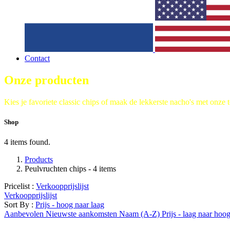
Contact
Onze producten
Kies je favoriete classic chips of maak de lekkerste nacho's met onze 
Shop
4 items found.
Products
Peulvruchten chips
- 4 items
Pricelist :
Verkoopprijslijst
Verkoopprijslijst
Sort By :
Prijs - hoog naar laag
Aanbevolen
Nieuwste aankomsten
Naam (A-Z)
Prijs - laag naar hoo