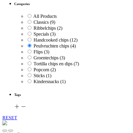
Categories
All Products
Classics
(9)
Ribbelchips
(2)
Specials
(3)
Handcooked chips
(12)
Peulvruchten chips
(4)
Flips
(3)
Groentechips
(3)
Tortilla chips en dips
(7)
Popcorn
(2)
Sticks
(1)
Kindersnacks
(1)
Tags
RESET