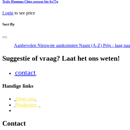
Trafo Hummus Chips zeezout bio 6x75g
Login
to see price
Sort By
Aanbevolen
Nieuwste aankomsten
Naam (A-Z)
Prijs - laag na
Suggestie of vraag? Laat het ons weten!
contact
Handige links
Over ons
Producten
Contact