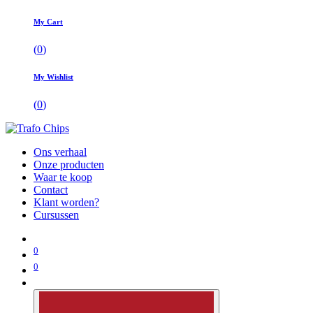
My Cart
(
0
)
My Wishlist
(
0
)
Ons verhaal
Onze producten
Waar te koop
Contact
Klant worden?
Cursussen
0
0