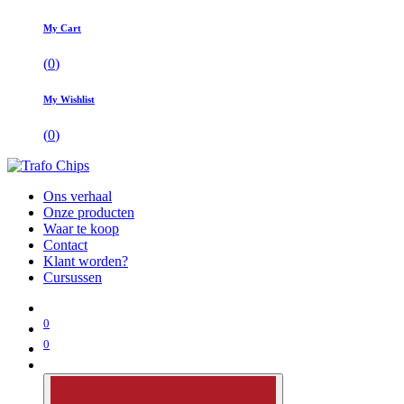
My Cart
(
0
)
My Wishlist
(
0
)
Ons verhaal
Onze producten
Waar te koop
Contact
Klant worden?
Cursussen
0
0