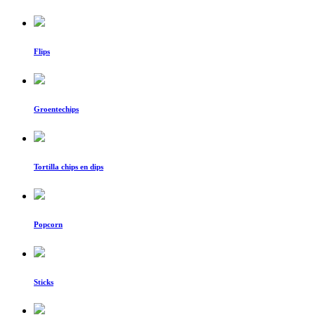
Flips
Groentechips
Tortilla chips en dips
Popcorn
Sticks