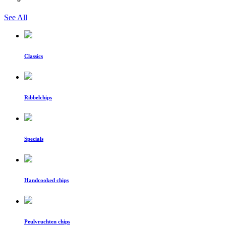
See All
Classics
Ribbelchips
Specials
Handcooked chips
Peulvruchten chips