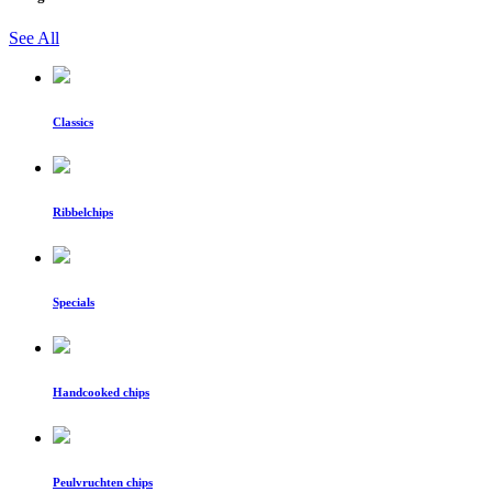
See All
Classics
Ribbelchips
Specials
Handcooked chips
Peulvruchten chips