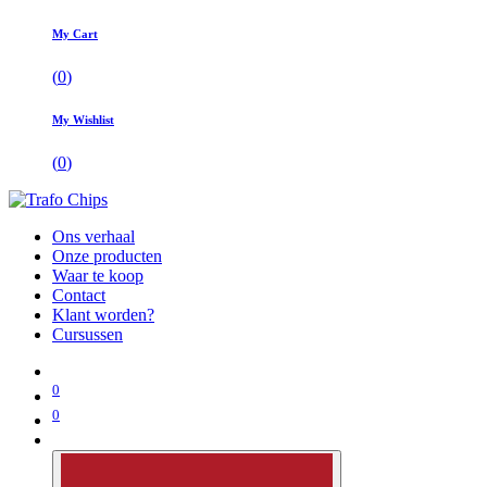
My Cart
(
0
)
My Wishlist
(
0
)
Ons verhaal
Onze producten
Waar te koop
Contact
Klant worden?
Cursussen
0
0