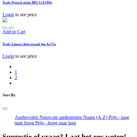
Trafo Pretzel sticks BIO 12X100g
Login
to see price
Add to Cart
Trafo Linzen chips seasalt bio 6x75g
Login
to see price
1
2
Sort By
Aanbevolen
Nieuwste aankomsten
Naam (A-Z)
Prijs - laag
naar hoog
Prijs - hoog naar laag
Suggestie of vraag? Laat het ons weten!