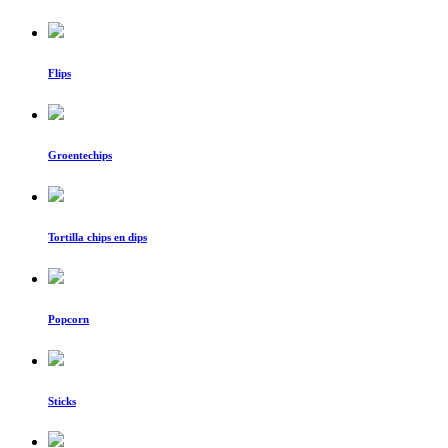
Flips
Groentechips
Tortilla chips en dips
Popcorn
Sticks