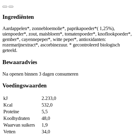
Ingrediënten
Aardappelen*, zonnebloemolie*, paprikapoeder*( 1,25%),
uienpoeder*, zout, maisbloem*, tomatenpoeder*, knoflookpoeder*,
gember*, cayennepeper*, witte peper*, antioxidanten:
rozemarijnextract*, ascorbinezuur. * gecontroleerd biologisch
geteeld.
Bewaaradvies
Na openen binnen 3 dagen consumeren
Voedingswaarden
kJ
2.233,0
Kcal
532,0
Proteïne
5,5
Koolhydraten
48,0
Waarvan suikers
1,9
Vetten
34,0