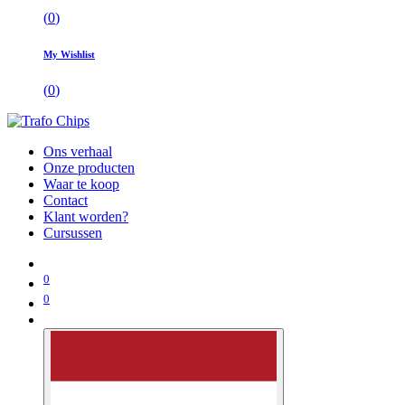
(
0
)
My Wishlist
(
0
)
Ons verhaal
Onze producten
Waar te koop
Contact
Klant worden?
Cursussen
0
0