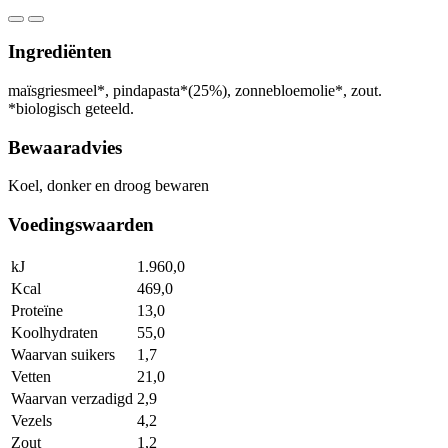
Ingrediënten
maïsgriesmeel*, pindapasta*(25%), zonnebloemolie*, zout.
*biologisch geteeld.
Bewaaradvies
Koel, donker en droog bewaren
Voedingswaarden
kJ
1.960,0
Kcal
469,0
Proteïne
13,0
Koolhydraten
55,0
Waarvan suikers
1,7
Vetten
21,0
Waarvan verzadigd
2,9
Vezels
4,2
Zout
1,2