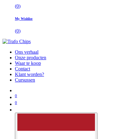
(
0
)
My Wishlist
(
0
)
Ons verhaal
Onze producten
Waar te koop
Contact
Klant worden?
Cursussen
0
0