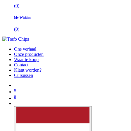
(
0
)
My Wishlist
(
0
)
Ons verhaal
Onze producten
Waar te koop
Contact
Klant worden?
Cursussen
0
0