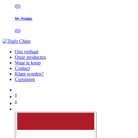
(
0
)
My Wishlist
(
0
)
Ons verhaal
Onze producten
Waar te koop
Contact
Klant worden?
Cursussen
0
0